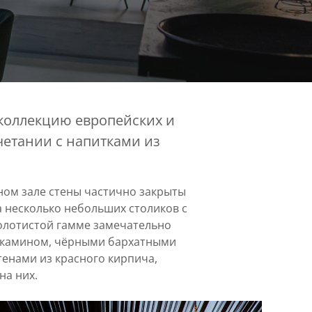
коллекцию европейских и
очетании с напитками из
рном зале стены частично закрыты
а несколько небольших столиков с
золотистой гамме замечательно
м камином, чёрными бархатными
енами из красного кирпича,
на них.