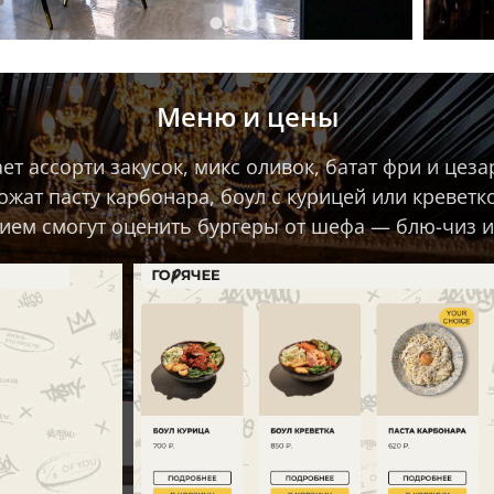
Меню и цены
ает ассорти закусок, микс оливок, батат фри и цез
ожат пасту карбонара, боул с курицей или креветк
ием смогут оценить бургеры от шефа — блю-чиз и