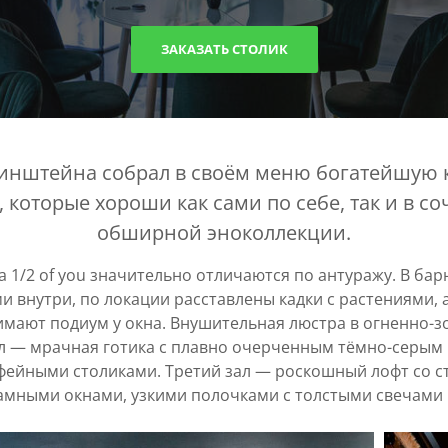
ЗАКАЗАТЬ СТОЛИК
инштейна собрал в своём меню богатейшую 
 которые хороши как сами по себе, так и в с
обширной эноколлекции.
 1/2 of you значительно отличаются по антуражу. В ба
 внутри, по локации расставлены кадки с растениями, 
мают подиум у окна. Внушительная люстра в огненно-
зал — мрачная готика с плавно очерченным тёмно-серы
ейными столиками. Третий зал — роскошный лофт со ст
мными окнами, узкими полочками с толстыми свечами 