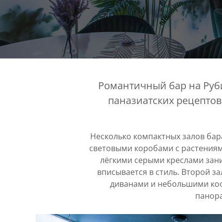
Романтичный бар на Руб
паназиатских рецептов,
Несколько компактных залов бара
световыми коробами с растениями
лёгкими серыми креслами зани
вписывается в стиль. Второй 
диванами и небольшими коф
панора